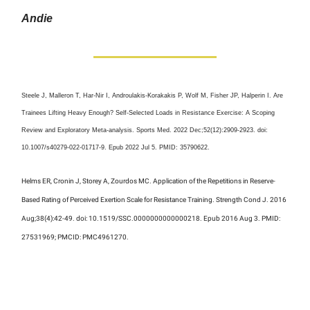
Andie
Steele J, Malleron T, Har-Nir I, Androulakis-Korakakis P, Wolf M, Fisher JP, Halperin I. Are
Trainees Lifting Heavy Enough? Self-Selected Loads in Resistance Exercise: A Scoping
Review and Exploratory Meta-analysis. Sports Med. 2022 Dec;52(12):2909-2923. doi:
10.1007/s40279-022-01717-9. Epub 2022 Jul 5. PMID: 35790622.
Helms ER, Cronin J, Storey A, Zourdos MC. Application of the Repetitions in Reserve-
Based Rating of Perceived Exertion Scale for Resistance Training. Strength Cond J. 2016
Aug;38(4):42-49. doi: 10.1519/SSC.0000000000000218. Epub 2016 Aug 3. PMID:
27531969; PMCID: PMC4961270.